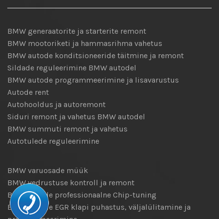
BMW generaatorite ja starterite remont
BMW mootoriketi ja hammasrihma vahetus
BMW autode konditsioneeride täitmine ja remont
Sildade reguleerimine BMW autodel
BMW autode programmeerimine ja lisavarustus
Autode rent
Autohooldus ja autoremont
Siduri remont ja vahetus BMW autodel
BMW summuti remont ja vahetus
Autotulede reguleerimine
BMW varuosade müük
BMW vedrustuse kontroll ja remont
BMW autode professionaalne Chip-tuning
BMW autode EGR klapi puhastus, väljalülitamine ja